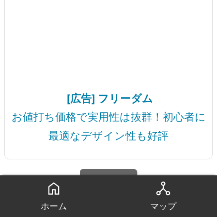
[広告] フリーダム
お値打ち価格で実用性は抜群！初心者に
最適なデザイン性も好評
詳細は…
home
network_node
ホーム
マップ