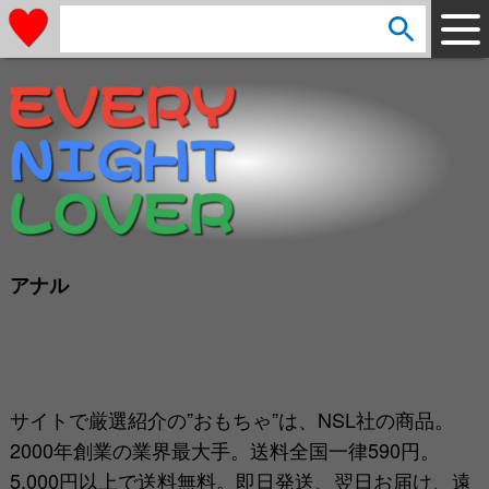
arrow_circle_down
s
e
a
r
c
h
:
アナル
サイトで厳選紹介の”おもちゃ”は、NSL社の商品。
2000年創業の業界最大手。送料全国一律590円。
5,000円以上で送料無料。即日発送、翌日お届け、遠