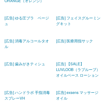
ORANGE（オレンジ）
[広告] ゆる圧ブラ ベージ
[広告] フェイスグルーミン
ュ
グキット
[広告] 消毒アルコールタオ
[広告] 医療用指サック
ル
[広告] 歯みがきティシュ
[広告] 【SALE】
LUVLOOB（ラブルーブ）
オイルベース ローション
[広告] ハンドラボ 手指消毒
[広告] exsens マッサージ
スプレーVH
オイル