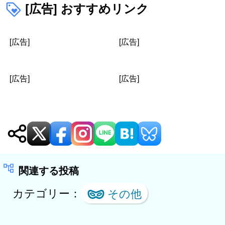
シ
[広告] おすすめリンク
ョ
[広告]
[広告]
ン
[広告]
[広告]
関連する投稿
カテゴリー：
その他