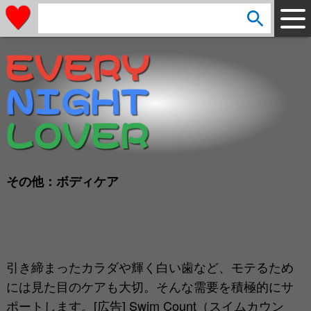
arrow_circle_down
s
e
a
r
c
h
:
その他：ボディケア
引き締まったカラダや輝く白い歯など、モテるため
には見た目のケアも大切。そんな需要を積極的にサ
ポートします。[広告] Swim Count（スイムカウン