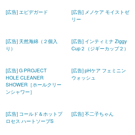
[広告] エピデガード
[広告] メノケア モイストゼ
リー
[広告] 天然海綿（２個入
[広告] インティミナ Ziggy
り）
Cup２（ジギーカップ２）
[広告] G PROJECT
[広告] pHケア フェミニン
HOLE CLEANER
ウォッシュ
SHOWER［ホールクリー
ンシャワー］
[広告] コールド＆ホットプ
[広告] 不二子ちゃん
ロセス ハートソープS