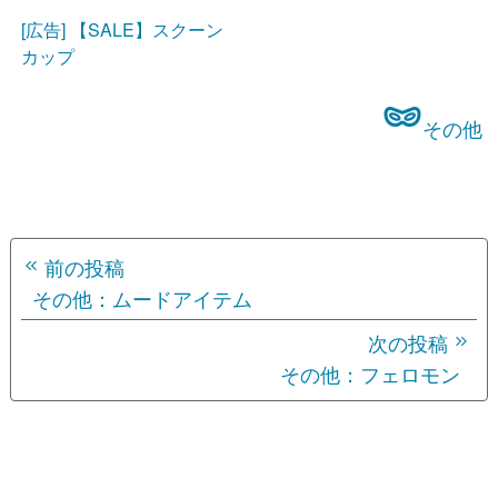
[広告] 【SALE】スクーン
カップ
その他
投
前の投稿
稿
その他：ムードアイテム
ナ
次の投稿
その他：フェロモン
ビ
ゲ
ー