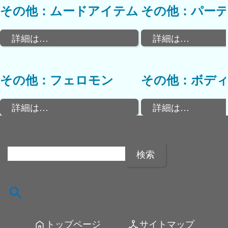
その他：ムードアイテム
その他：パー
詳細は…
詳細は…
その他：フェロモン
その他：ボデ
詳細は…
詳細は…
検
索
:
トップページ
サイトマップ
home
network_node