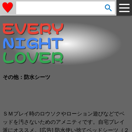
arrow_circle_down
s
e
a
r
c
h
:
その他：防水シーツ
ＳＭプレイ時のロウソクやローション遊びなどでベ
ッドを汚さないためのアメニティです。自宅プレイ
派にオススメ。[広告] 防水使い捨てベッドシーツ（２