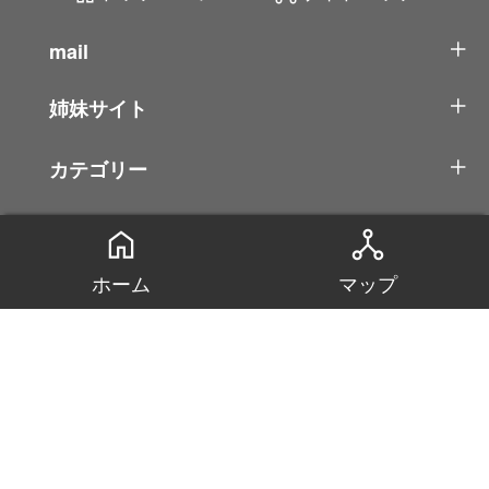
mail
姉妹サイト
カテゴリー
home
network_node
ホーム
マップ
2026 大人のおもちゃ箱(アダルトグッズ カタロ
グ) All rights reserved.