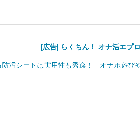
[広告] らくちん！ オナ活エプ
る防汚シートは実用性も秀逸！ オナホ遊び