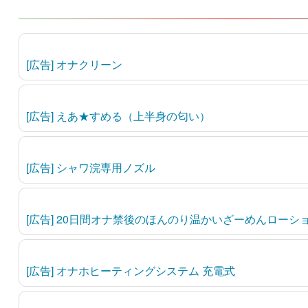
[広告] オナクリーン
[広告] えあ★すめる（上半身の匂い）
[広告] シャワ浣専用ノズル
[広告] 20日間オナ禁後のほんのり温かいざーめんローシ
[広告] オナホヒーティングシステム 充電式