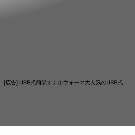
告] USB式簡易オナホウォーマ大人気のUSB式