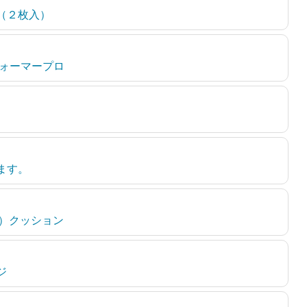
大（２枚入）
V ウォーマープロ
ます。
ップ）クッション
ジ