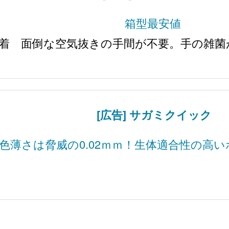
箱型最安値
着 面倒な空気抜きの手間が不要。手の雑菌
[広告] サガミクイック
色薄さは脅威の0.02ｍｍ！生体適合性の高