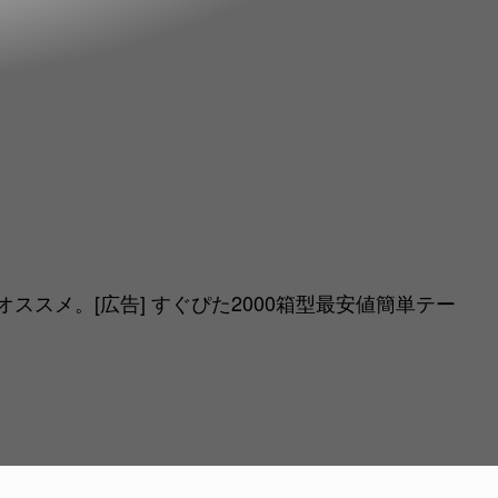
スメ。[広告] すぐぴた2000箱型最安値簡単テー