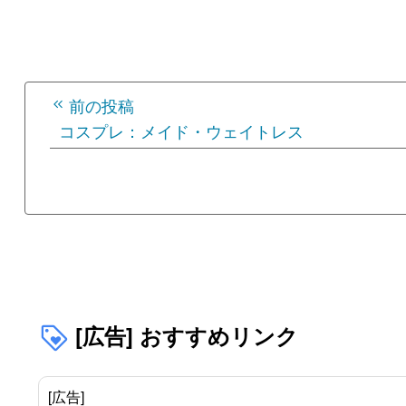
投
前の投稿
稿
コスプレ：メイド・ウェイトレス
ナ
ビ
ゲ
ー
シ
[広告] おすすめリンク
ョ
ン
[広告]