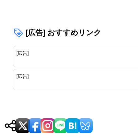
ー
シ
[広告] おすすめリンク
ョ
ン
[広告]
[広告]