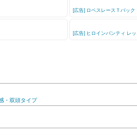
[広告] ロペスレースＴバック
[広告] ヒロインパンティ レ
感・双頭タイプ