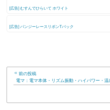
[広告] むすんでひらいて ホワイト
[広告] パンジーレースリボンTバック
投
前の投稿
稿
電マ：電マ本体・リズム振動・ハイパワー・温
ナ
ビ
ゲ