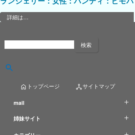
ランジェリー：女性：パンティ：ヒモパ
詳細は…
検
索
:
トップページ
サイトマップ
home
network_node
mail
姉妹サイト