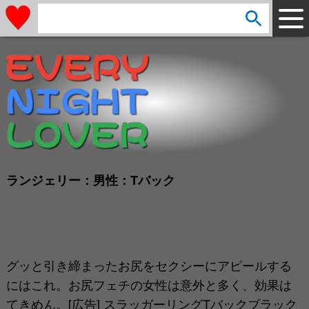
arrow_circle_down
s
e
a
r
c
h
:
ランジェリー：男性：Tバック
グッと引き締まったお尻をセクシーにアピールする
にはこれ。お尻フェチの女性は意外と多く、効果は
てきめん。[広告] スラッガーリングTバックブラック