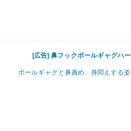
[広告] 鼻フックボールギャグハ
ボールギャグと鼻責め、身悶えする姿