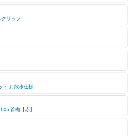
ルクリップ
ット お散歩仕様
T_005 首枷【赤】