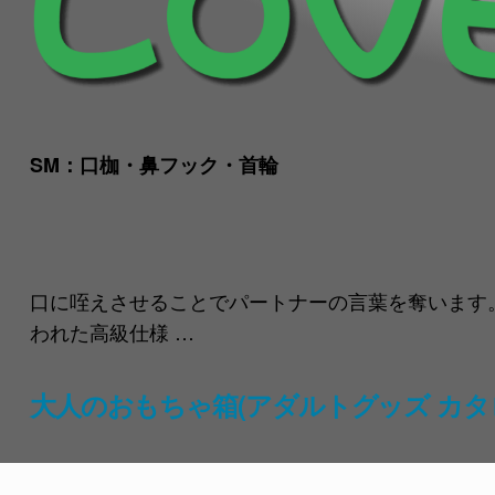
SM：口枷・鼻フック・首輪
口に咥えさせることでパートナーの言葉を奪います。
われた高級仕様 …
大人のおもちゃ箱(アダルトグッズ カタ