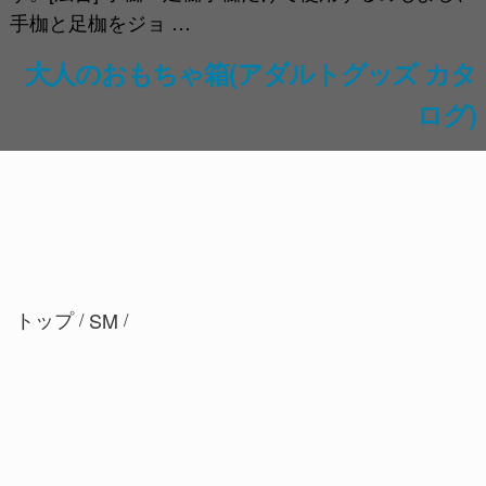
手枷と足枷をジョ …
大人のおもちゃ箱(アダルトグッズ カタ
ログ)
トップ
SM
/
/