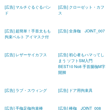
[広告] マルチぐるぐるバン
[広告] クローゼット・カフ
ド
ス
[広告] 超簡単！手首太もも
[広告] 全身枷 JOINT_007
拘束ベルト アイマスク付
[広告] レザーサイカフス
[広告] 初心者もハマってし
まう ソフトSM入門
BEST10 No8 手首腿枷M字
開脚
[広告] ラブ・スウィング
[広告] ドア用拘束具
[広告] 手枷足枷拘束棒
[広告] 棒枷 JOINT_008