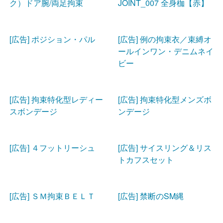
ク）ドア腕/両足拘束
JOINT_007 全身枷【赤】
[広告] ポジション・パル
[広告] 例の拘束衣／束縛オ
ールインワン・デニムネイ
ビー
[広告] 拘束特化型レディー
[広告] 拘束特化型メンズボ
スボンデージ
ンデージ
[広告] ４フットリーシュ
[広告] サイスリング＆リス
トカフスセット
[広告] ＳＭ拘束ＢＥＬＴ
[広告] 禁断のSM縄