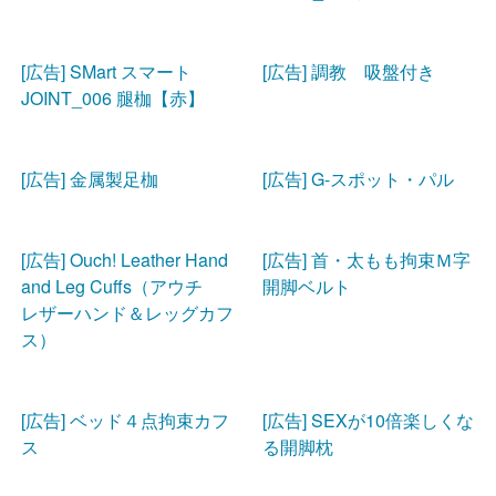
[広告] SMart スマート
[広告] 調教 吸盤付き
JOINT_006 腿枷【赤】
[広告] 金属製足枷
[広告] G-スポット・パル
[広告] Ouch! Leather Hand
[広告] 首・太もも拘束Ｍ字
and Leg Cuffs（アウチ
開脚ベルト
レザーハンド＆レッグカフ
ス）
[広告] ベッド４点拘束カフ
[広告] SEXが10倍楽しくな
ス
る開脚枕