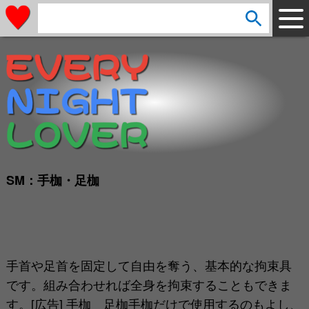
arrow_circle_down
s
e
a
r
c
h
:
SM：手枷・足枷
手首や足首を固定して自由を奪う、基本的な拘束具
です。組み合わせれば全身を拘束することもできま
す。[広告] 手枷 足枷手枷だけで使用するのもよし、