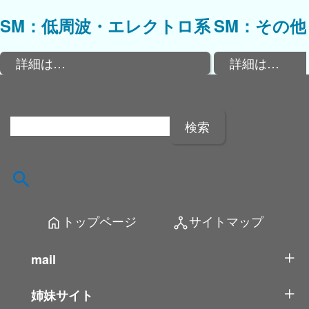
SM：低周波・エレクトロ系
SM：その他
詳細は…
詳細は…
検
索
:
トップページ
サイトマップ
home
network_node
mail
姉妹サイト